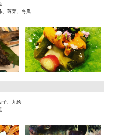
魚
柿、蓴菜、冬瓜
白子、九絵
蕪