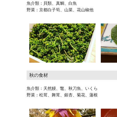
魚介類：貝類、真鯛、白魚
野菜：京都白子筍、山菜、花山椒他
秋の食材
魚介類：天然鰻、鼈、秋刀魚、いくら
野菜：松茸、舞茸、銀杏、菊花、蓮根