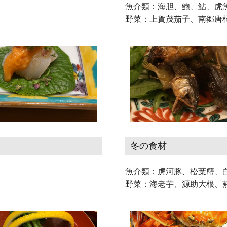
魚介類：海胆、鮑、鮎、虎
野菜：上賀茂茄子、南郷唐
冬の食材
魚介類：虎河豚、松葉蟹、
野菜：海老芋、源助大根、